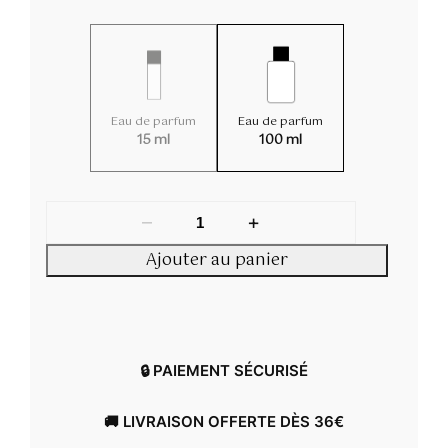
sur 5
e
d
basé sur
p
e
notations
r
p
client
i
r
x
i
Eau de parfum
Eau de parfum
x
15 ml
100 ml
:
2
:
0
1
–
+
,
3
0
,
Ajouter au panier
0
0
0
€
à
€
3
à
🔒 PAIEMENT SÉCURISÉ
9
3
,
9
0
,
🚚 LIVRAISON OFFERTE DÈS 36€
0
0