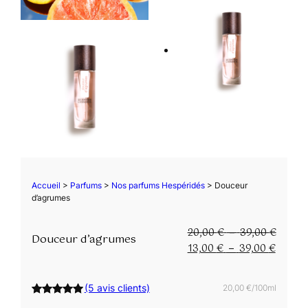
Accueil
>
Parfums
>
Nos parfums Hespéridés
> Douceur
d’agrumes
20,00
€
39,00
€
P
–
Douceur d’agrumes
13,00
€
39,00
€
l
P
–
a
l
g
a
(5 avis clients)
20,00 €/100ml
e
g
Noté
5
5.00
d
e