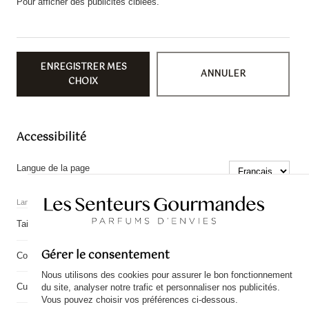
Pour afficher des publicités ciblées.
ENREGISTRER MES
ANNULER
CHOIX
Accessibilité
Langue de la page
Langues gérées par WPML.
−
+
Taille du texte
100%
Gérer le consentement
Contraste élevé
Nous utilisons des cookies pour assurer le bon fonctionnement
Curseur agrandi
du site, analyser notre trafic et personnaliser nos publicités.
Vous pouvez choisir vos préférences ci-dessous.