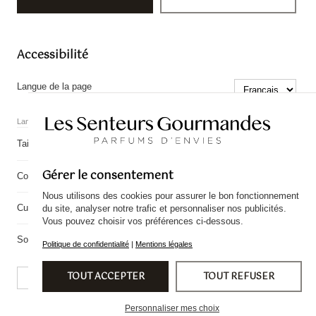
Accessibilité
Langue de la page
Langues gérées par WPML.
−
+
Taille du texte
100%
Gérer le consentement
Contraste élevé
Nous utilisons des cookies pour assurer le bon fonctionnement
Curseur agrandi
du site, analyser notre trafic et personnaliser nos publicités.
Vous pouvez choisir vos préférences ci-dessous.
Souligner les liens
Politique de confidentialité
|
Mentions légales
TOUT ACCEPTER
TOUT REFUSER
Réinitialiser les réglages
Personnaliser mes choix