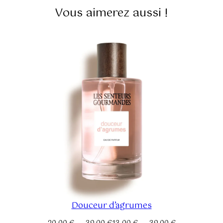
Vous aimerez aussi !
Douceur d’agrumes
Plage
Plage
–
–