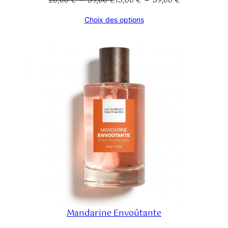
20,00
€
39,00
€
13,00
€
39,00
€
de
de
Choix des options
prix :
prix :
20,00 €
13,00 €
à
à
39,00 €
39,00 €
Mandarine Envoûtante