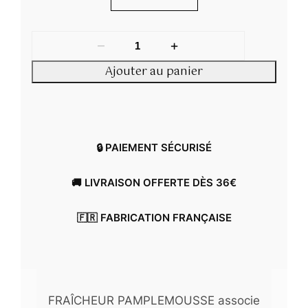
à
€
3
à
9
3
–
+
,
9
0
,
Ajouter au panier
0
0
0
€
€
🔒 PAIEMENT SÉCURISÉ
🚚 LIVRAISON OFFERTE DÈS 36€
🇫🇷 FABRICATION FRANÇAISE
FRAÎCHEUR PAMPLEMOUSSE associe