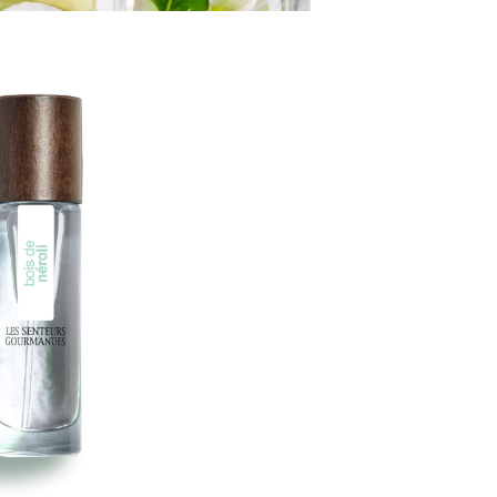
un unive
parfums
ode à l
naturell
Découv
parfum