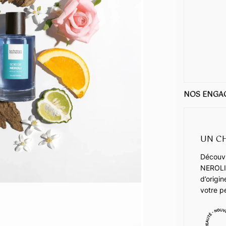
NOS ENGA
UN C
Découvr
NEROLI
d’origi
votre p