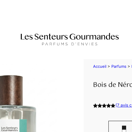
Accueil
>
Parfums
>
Bois de Néro
(7 avis c
Noté
7
5.00
sur 5
basé sur
notations