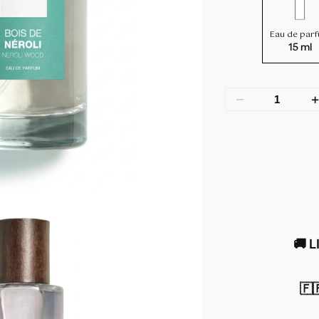
client
Eau de par
15 ml
–
🚚 
🇫