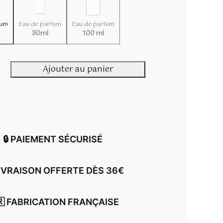
r
p
i
r
x
fum
Eau de parfum
Eau de parfum
i
30ml
100 ml
x
:
2
:
Ajouter au panier
0
+
1
,
3
0
,
0
0
0
€
à
€
🔒 PAIEMENT SÉCURISÉ
3
à
9
3
,
9
LIVRAISON OFFERTE DÈS 36€
0
,
0
0
0
🇷 FABRICATION FRANÇAISE
€
€