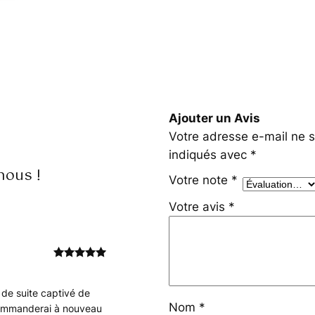
Ajouter un Avis
Votre adresse e-mail ne s
indiqués avec
*
nous !
Votre note
*
Votre avis
*
Note
5
sur
5
 de suite captivé de
Nom
*
 commanderai à nouveau